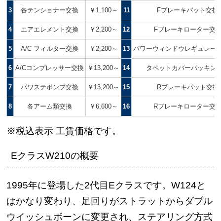
3
各テンショナー交換
￥1,100～
11
Fブレーキパット交換
4
エアエレメント交換
￥2,200～
12
Fブレーキローター交
5
A/C フィルター交換
￥2,200～
13
パワーウィンドウレギュレー
6
A/Cコンプレッサー交換
￥13,200～
14
タペットカバーパッキン
7
パワステポンプ交換
￥13,200～
15
Rブレーキパット交換
8
各アーム類交換
￥6,600～
16
Rブレーキローター交
※税込表示 工賃価格です。
EクラスW210の概要
1995年に登場した2代目Eクラスです。W124と
はかなり変わり、足回りがストラットからダブル
ウイッシュボーンに変更され、ステアリング方式