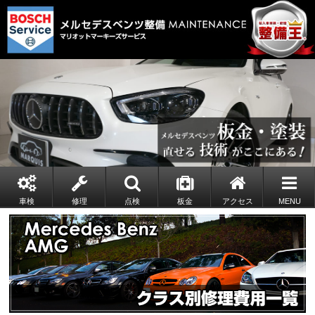
車検
修理
点検
板金
アクセス
MENU