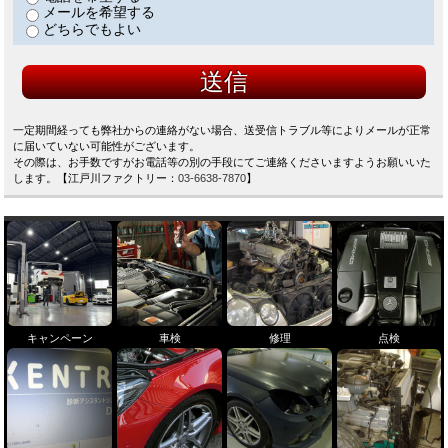
メールを希望する
どちらでもよい
一定期間経っても弊社からの連絡がない場合、送受信トラブル等によりメールが正常
に届いていない可能性がございます。
その際は、お手数ですがお電話等の別の手段にてご連絡くださいますようお願いいた
します。【江戸川ファクトリー：
03-6638-7870
】
キャンペーン
車検
修理
点検