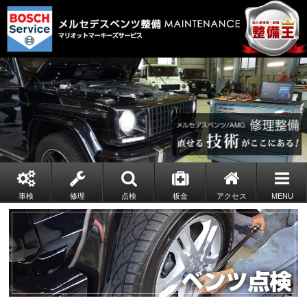
車検
修理
点検
板金
アクセス
MENU