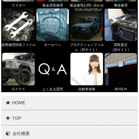
テスター
板金塗装修理
板金修理お問い合わせ
事故修理
故障修理技術ファイル
オールペン
プロテクションフィル
買取査定
ム（別サイト）
（別サイト）
Gクラス
よくある質問
自動車保険
BOSCH
HOME
TOP
会社概要