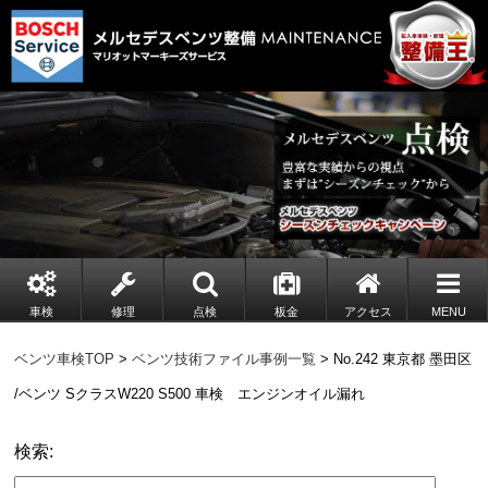
車検
修理
点検
板金
アクセス
MENU
ベンツ車検TOP
>
ベンツ技術ファイル事例一覧
> No.242 東京都 墨田区
/ベンツ SクラスW220 S500 車検 エンジンオイル漏れ
検索: