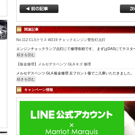
関連記事
No.112 CLSクラス W219 チェックエンジン警告灯点灯
エンジンチェックランプ点灯にて修理依頼です。 まずはDASにてテスター診
続きを読む
【板金修理】メルセデスベンツ GLA キズ 修理
メルセデスベンツ GLA 板金修理 左フロント傷でご入庫いただきました。 現
続きを読む
キャンペーン情報