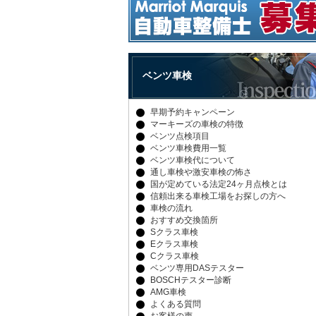
ベンツ車検
早期予約キャンペーン
マーキーズの車検の特徴
ベンツ点検項目
ベンツ車検費用一覧
ベンツ車検代について
通し車検や激安車検の怖さ
国が定めている法定24ヶ月点検とは
信頼出来る車検工場をお探しの方へ
車検の流れ
おすすめ交換箇所
Sクラス車検
Eクラス車検
Cクラス車検
ベンツ専用DASテスター
BOSCHテスター診断
AMG車検
よくある質問