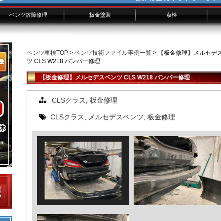
ベンツ故障修理
板金塗装
点検
ベンツ修理概要
ベンツ修理費用
修理事例技術ファイル
ベンツ板金フォーム
板金修理事例FILE
板金修理事例
ベンツ車検TOP
>
ベンツ技術ファイル事例一覧
> 【板金修理】メルセデ
ツ CLS W218 バンパー修理
【板金修理】メルセデスベンツ CLS W218 バンパー修理
CLSクラス
,
板金修理
CLSクラス
,
メルセデスベンツ
,
板金修理