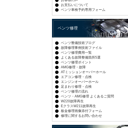
お客様の声
お支払いについて
ベンツ車検予約専用フォーム
ベンツ修理
ベンツ整備技術ブログ
故障修理事例技術ファイル
ベンツ修理費用一覧
よくある故障整備箇所5選
ベンツ修理ポイント
AMG修理・故障
ATミッションオーバーホール
エアコン修理・点検
エンジンオーバーホール
足まわり修理・点検
ベンツ修理の流れ
ベンツ・AMG修理 よくあるご質問
W220故障再生
EクラスW211故障再生
板金修理画像添付フォーム
修理に関するお問い合わせ