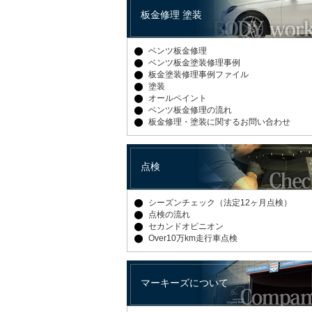
板金修理 塗装
ベンツ板金修理
ベンツ板金塗装修理事例
板金塗装修理事例ファイル
塗装
オールペイント
ベンツ板金修理の流れ
板金修理・塗装に関するお問い合わせ
点検
シーズンチェック（法定12ヶ月点検）
点検の流れ
セカンドオピニオン
Over10万km走行車点検
マーキーズについて