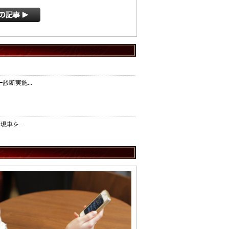
断実施...
車を...