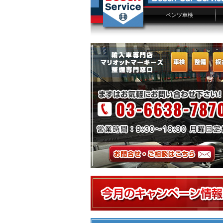
ベンツ車検
ベンツ車検概要
ベンツ車検費用
車検点検項目
Sクラス車検
Eクラス車検
Cクラス車検