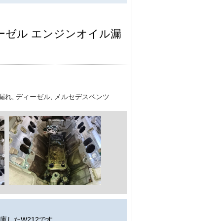
)ディーゼル エンジンオイル漏
漏れ
,
ディーゼル
,
メルセデスベンツ
庫したW212です。