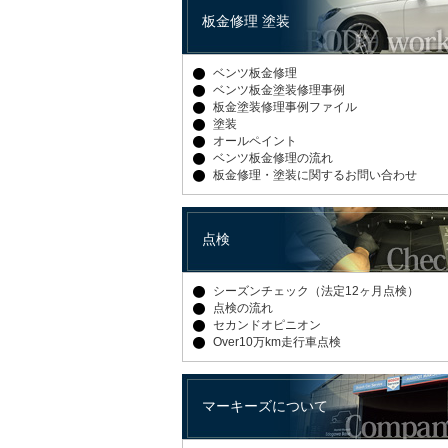
板金修理 塗装
ベンツ板金修理
ベンツ板金塗装修理事例
板金塗装修理事例ファイル
塗装
オールペイント
ベンツ板金修理の流れ
板金修理・塗装に関するお問い合わせ
点検
シーズンチェック（法定12ヶ月点検）
点検の流れ
セカンドオピニオン
Over10万km走行車点検
マーキーズについて