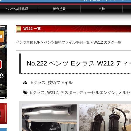
ベンツ故障修理
板金塗装
点検
ベンツ修理概要
ベンツ修理費用
修理事例技術ファイル
ベンツ板金フォーム
板金修理事例FILE
板金修理事例
W212 一覧
ベンツ車検TOP
>
ベンツ技術ファイル事例一覧
> W212 のタグ一覧
No.222 ベンツ Eクラス W212
Eクラス
,
技術ファイル
Eクラス
,
W212
,
テスター
,
ディーゼルエンジン
,
メルセ