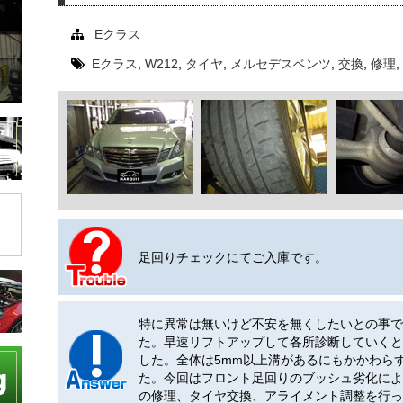
Eクラス
Eクラス
,
W212
,
タイヤ
,
メルセデスベンツ
,
交換
,
修理
,
足回りチェックにてご入庫です。
特に異常は無いけど不安を無くしたいとの事で
た。早速リフトアップして各所診断していくと
した。全体は5mm以上溝があるにもかかわら
た。今回はフロント足回りのブッシュ劣化によ
の修理、タイヤ交換、アライメント調整を行っ