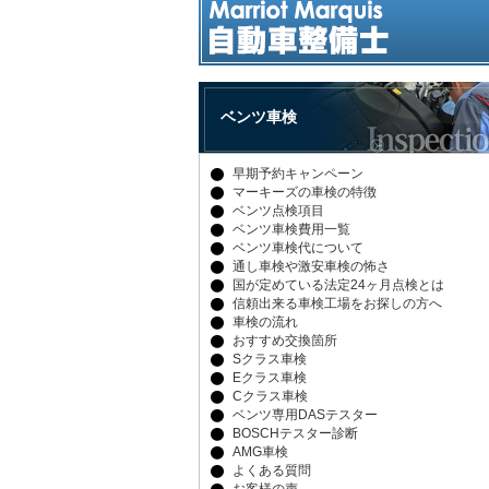
ベンツ車検
早期予約キャンペーン
マーキーズの車検の特徴
ベンツ点検項目
ベンツ車検費用一覧
ベンツ車検代について
通し車検や激安車検の怖さ
国が定めている法定24ヶ月点検とは
信頼出来る車検工場をお探しの方へ
車検の流れ
おすすめ交換箇所
Sクラス車検
Eクラス車検
Cクラス車検
ベンツ専用DASテスター
BOSCHテスター診断
AMG車検
よくある質問