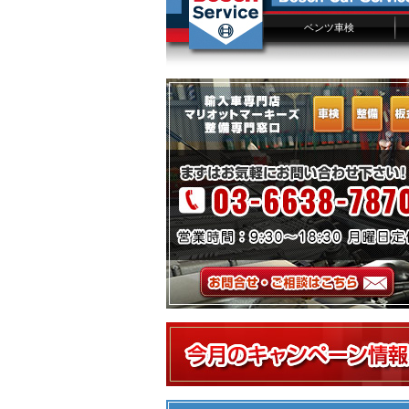
ベンツ車検
ベンツ車検概要
ベンツ車検費用
車検点検項目
Sクラス車検
Eクラス車検
Cクラス車検