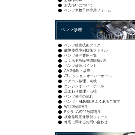
お客様の声
お支払いについて
ベンツ車検予約専用フォーム
ベンツ修理
ベンツ整備技術ブログ
故障修理事例技術ファイル
ベンツ修理費用一覧
よくある故障整備箇所5選
ベンツ修理ポイント
AMG修理・故障
ATミッションオーバーホール
エアコン修理・点検
エンジンオーバーホール
足まわり修理・点検
ベンツ修理の流れ
ベンツ・AMG修理 よくあるご質問
W220故障再生
EクラスW211故障再生
板金修理画像添付フォーム
修理に関するお問い合わせ