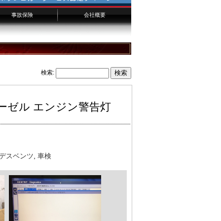
事故保険
会社概要
千葉からのお客様へ
横浜からのお客様へ
埼玉からのお客様へ
検索:
 ディーゼル エンジン警告灯
デスベンツ
,
車検