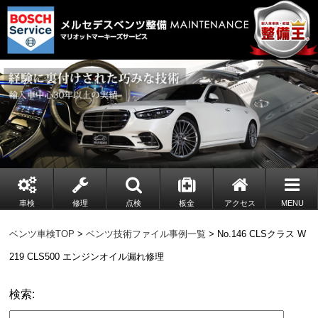
車検
修理
点検
板金
アクセス
MENU
ベンツ車検TOP
>
ベンツ技術ファイル事例一覧
> No.146 CLSクラス W
219 CLS500 エンジンオイル漏れ修理
検索: