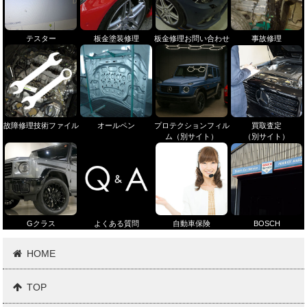
テスター
板金塗装修理
板金修理お問い合わせ
事故修理
故障修理技術ファイル
オールペン
プロテクションフィル
買取査定
ム（別サイト）
（別サイト）
Gクラス
よくある質問
自動車保険
BOSCH
HOME
TOP