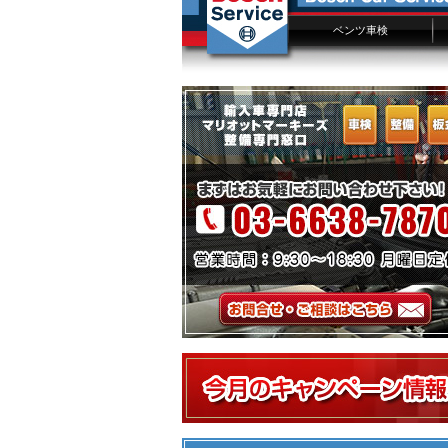
ベンツ車検
ベンツ車検概要
ベンツ車検費用
車検点検項目
Sクラス車検
Eクラス車検
Cクラス車検