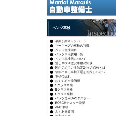
ベンツ車検
早期予約キャンペーン
マーキーズの車検の特徴
ベンツ点検項目
ベンツ車検費用一覧
ベンツ車検代について
通し車検や激安車検の怖さ
国が定めている法定24ヶ月点検とは
信頼出来る車検工場をお探しの方へ
車検の流れ
おすすめ交換箇所
Sクラス車検
Eクラス車検
Cクラス車検
ベンツ専用DASテスター
BOSCHテスター診断
AMG車検
よくある質問