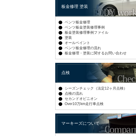
板金修理 塗装
ベンツ板金修理
ベンツ板金塗装修理事例
板金塗装修理事例ファイル
塗装
オールペイント
ベンツ板金修理の流れ
板金修理・塗装に関するお問い合わせ
点検
シーズンチェック（法定12ヶ月点検）
点検の流れ
セカンドオピニオン
Over10万km走行車点検
マーキーズについて