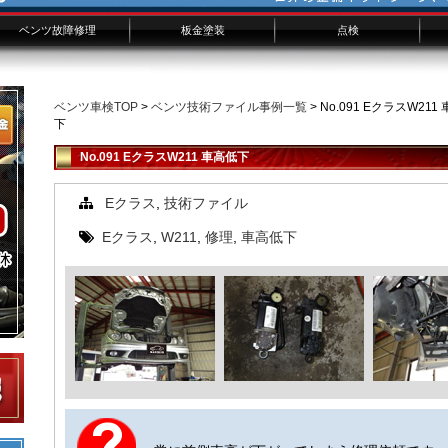
ベンツ故障修理
板金塗装
点検
ベンツ修理概要
ベンツ修理費用
修理事例技術ファイル
ベンツ板金フォーム
板金修理事例FILE
板金修理事例
ベンツ車検TOP
>
ベンツ技術ファイル事例一覧
> No.091 EクラスW211
下
No.091 EクラスW211 車高低下
Eクラス
,
技術ファイル
Eクラス
,
W211
,
修理
,
車高低下