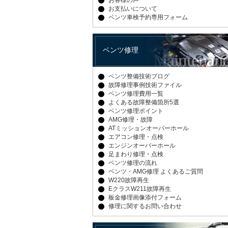
お客様の声
お支払いについて
ベンツ車検予約専用フォーム
ベンツ修理
ベンツ整備技術ブログ
故障修理事例技術ファイル
ベンツ修理費用一覧
よくある故障整備箇所5選
ベンツ修理ポイント
AMG修理・故障
ATミッションオーバーホール
エアコン修理・点検
エンジンオーバーホール
足まわり修理・点検
ベンツ修理の流れ
ベンツ・AMG修理 よくあるご質問
W220故障再生
EクラスW211故障再生
板金修理画像添付フォーム
修理に関するお問い合わせ